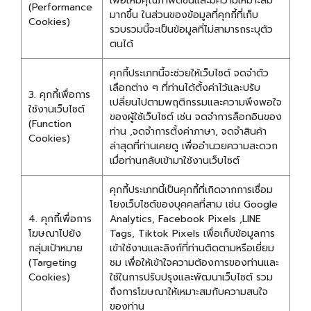
เพื่อให้มีคุณภาพดีขึ้นและมีความเหมาะสม
(Performance
มากขึ้น ในส่วนของข้อมูลที่คุกกี้ที่เก็บ
Cookies)
รวบรวมนี้จะเป็นข้อมูลที่ไม่สามารถระบุตัว
ตนได้
คุกกี้ประเภทนี้จะช่วยให้เว็บไซต์ จดจำตัว
เลือกต่าง ๆ ที่ท่านได้ตั้งค่าไว้และปรับ
3. คุกกี้เพื่อการ
เปลี่ยนไปตามพฤติกรรมและความพึงพอใจ
ใช้งานเว็บไซต์
ของผู้ใช้เว็บไซต์ เช่น จดจำการล็อกอินของ
(Function
ท่าน ,จดจำการตั้งค่าภาษา, จดจำสินค้า
Cookies)
ล่าสุดที่ท่านเคยดู เพื่ออำนวยความสะดวก
เมื่อท่านกลับเข้ามาใช้งานเว็บไซต์
คุกกี้ประเภทนี้เป็นคุกกี้ที่เกิดจากการเชื่อม
โยงเว็บไซต์ของบุคคลที่สาม เช่น Google
4. คุกกี้เพื่อการ
Analytics, Facebook Pixels ,LINE
โฆษณาไปยัง
Tags, Tiktok Pixels เพื่อเก็บข้อมูลการ
กลุ่มเป้าหมาย
เข้าใช้งานและลิงก์ที่ท่านติดตามหรือเยี่ยม
(Targeting
ชม เพื่อให้เข้าใจความต้องการของท่านและ
Cookies)
ใช้ในการปรับปรุงและพัฒนาเว็บไซต์ รวม
ถึงการโฆษณาให้เหมาะสมกับความสนใจ
ของท่าน