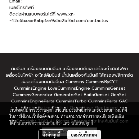
Email :
เบอร์โทรศัพท์ :
ติดต่อผ่านแบบฟอร์มได้ที่
www.xn-
-42c6bxaar8abp1an9a5o2bf6d.com/contactus
คัมมิ่นส์ เครื่องยนต์คัมมิ่นส์ เครื่องยนต์ดีเซล เครื่องกำเนิดไฟฟ้า
เครื่องปั่นไฟฟ้า อะไหล่คัมมิ่นส์ น้ำมันเครื่องคัมมิ่นส์ ไส้กรองฟลีทการ์ด
ซ่อมเครื่องยนต์คัมมิ่นส์ Cummins CumminsByCYT
CumminsEngine LoveCumminsEngine CumminsGenset
CumminsGenerator GeneratorSet BaifaGenset GenSet
CumminsEngineParts CumminsTurbo CumminsParts GAC
Murphy Datcon Holset GatesHose Fleetguard
เว็บไซต์นี้มีการใช้งานคุกกี้ เพื่อเพิ่มประสิทธิภาพและประสบการณ์ที่ดี
ในการใช้งานเว็บไซต์ของท่าน ท่านสามารถอ่านรายละเอียดเพิ่มเติม
© Copyright 2019 All Rights Reserved อะไหล่คัมมิ่นส์.com
ได้ที่
นโยบายความเป็นส่วนตัว
และ
นโยบายคุกกี้
ผู้เข้าชมทั้งหมด
192,463
ตั้งค่าคุกกี้
ยอมรับทั้งหมด