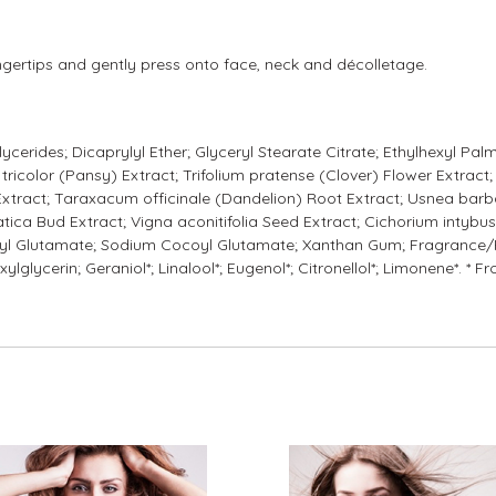
ertips and gently press onto face, neck and décolletage.
cerides; Dicaprylyl Ether; Glyceryl Stearate Citrate; Ethylhexyl Pal
tricolor (Pansy) Extract; Trifolium pratense (Clover) Flower Extract;
Extract; Taraxacum officinale (Dandelion) Root Extract; Usnea barb
atica Bud Extract; Vigna aconitifolia Seed Extract; Cichorium intybu
oyl Glutamate; Sodium Cocoyl Glutamate; Xanthan Gum; Fragrance/P
lglycerin; Geraniol*; Linalool*; Eugenol*; Citronellol*; Limonene*. * F