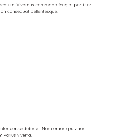
s fermentum. Vivamus commodo feugiat porttitor.
non consequat pellentesque.
 dolor consectetur et. Nam ornare pulvinar
m varius viverra.