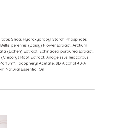
mitate; Silica; Hydroxypropyl Starch Phosphate;
 Bellis perennis (Daisy) Flower Extract; Arctium
ata (Lichen) Extract; Echinacea purpurea Extract;
s (Chicory) Root Extract; Anogeissus leiocarpus
arfum*; Tocopheryl Acetate; SD Alcohol 40-A
rom Natural Essential Oil