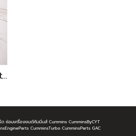
Women's Shirts 01
งฟลีทการ์ด ซ่อมเครื่องยนต์คัมมิ่นส์ Cummins CumminsByCYT
nsEngineParts CumminsTurbo CumminsParts GAC