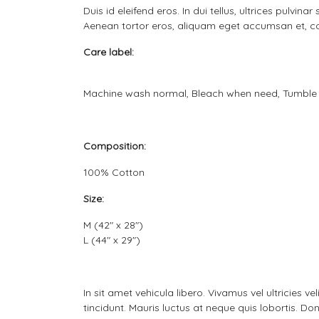
Duis id eleifend eros. In dui tellus, ultrices pulvi
Aenean tortor eros, aliquam eget accumsan et, co
Care label:
Machine wash normal, Bleach when need, Tumble
Composition:
100% Cotton
Size:
M (42" x 28")
L (44" x 29")
In sit amet vehicula libero. Vivamus vel ultricies 
tincidunt. Mauris luctus at neque quis lobortis. Don