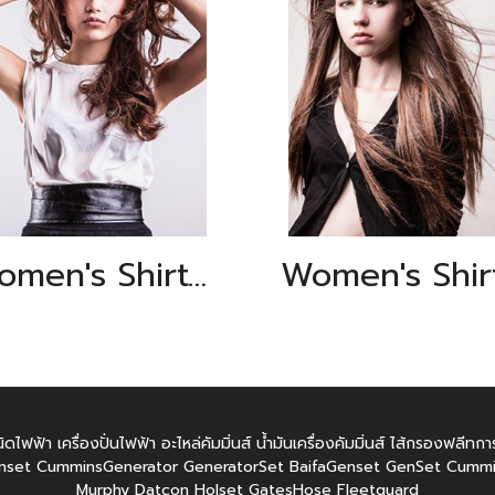
Women's Shirts 02
กำเนิดไฟฟ้า เครื่องปั่นไฟฟ้า อะไหล่คัมมิ่นส์ น้ำมันเครื่องคัมมิ่นส์ ไส้กรอ
set CumminsGenerator GeneratorSet BaifaGenset GenSet Cummi
Murphy Datcon Holset GatesHose Fleetguard