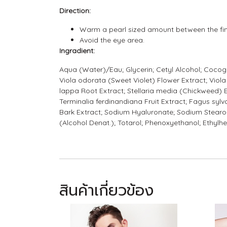
Direction:
Warm a pearl sized amount between the fing
Avoid the eye area.
Ingradient:
Aqua (Water)/Eau; Glycerin; Cetyl Alcohol; Cocogly
Viola odorata (Sweet Violet) Flower Extract; Viola 
lappa Root Extract; Stellaria media (Chickweed) 
Terminalia ferdinandiana Fruit Extract; Fagus sylv
Bark Extract; Sodium Hyaluronate; Sodium Stear
(Alcohol Denat.); Totarol; Phenoxyethanol; Ethylhexy
สินค้าเกี่ยวข้อง