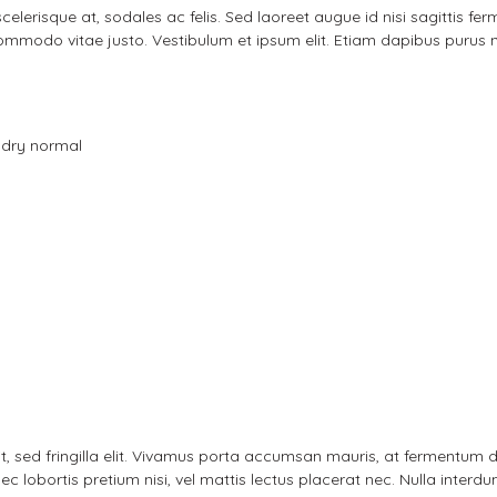
nar scelerisque at, sodales ac felis. Sed laoreet augue id nisi sagitti
mmodo vitae justo. Vestibulum et ipsum elit. Etiam dapibus purus 
 dry normal
velit, sed fringilla elit. Vivamus porta accumsan mauris, at fermentum
ec lobortis pretium nisi, vel mattis lectus placerat nec. Nulla interdu